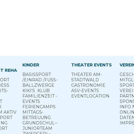
KINDER
THEATER EVENTS
VEREI
T REHA
BASIS­SPORT
THEATER AM­
GESCH
PORT
­/EINRAD /­FUSS­
STADTWALD
MITGL
NESS
BALL­ZWERGE
GASTRONOMIE
SPOR
TS­
KIKI'S ­ KLUB
ASV-­EVENTS
VERE
FAMILIENZEIT -
EVENTLOCATION
PART
T
EVENTS
SPON
K
FERIEN­CAMPS
INFO 
 ­AKTIV
MITTAGS­
ONLIN
PPORT
BETREUUNG
DATE
ING
GRUND­SCHUL-­
IMPR
ORT
JUNIOR­TEAM
ZWERGERL­