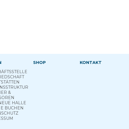
N
SHOP
KONTAKT
ÄFTSSTELLE
IEDSCHAFT
TSTÄTTEN
INSSTRUKTUR
NER &
SOREN
NEUE HALLE
E­ BUCHEN
NSCHUTZ
ESSUM