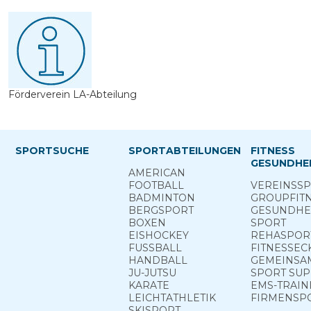
Förderverein LA-Abteilung
SPORTSUCHE
SPORTABTEILUNGEN
FITNESS
GESUNDHEI
AMERICAN
FOOTBALL
VEREINS­S
BADMINTON
GROUP­FIT
BERG­SPORT
GESUNDHEI
BOXEN
SPORT
EISHOCKEY
REHA­SPOR
FUSSBALL
FITNESS­EC
HANDBALL
GEMEINSAM
JU-JUTSU
SPORT ­SU
KARATE
EMS-TRAIN
LEICHTATHLETIK
FIRMENSP
SKISPORT