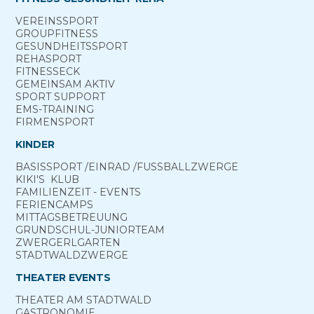
VEREINS­SPORT
GROUP­FITNESS
GESUNDHEITS­SPORT
REHA­SPORT
FITNESS­ECK
GEMEINSAM ­AKTIV
SPORT ­SUPPORT
EMS-TRAINING
FIRMENSPORT
KINDER
BASIS­SPORT ­/EINRAD /­FUSS­BALL­ZWERGE
KIKI'S ­ KLUB
FAMILIENZEIT - EVENTS
FERIEN­CAMPS
MITTAGS­BETREUUNG
GRUND­SCHUL-­JUNIOR­TEAM
ZWERGERL­GARTEN
STADT­WALD­ZWERGE
THEATER EVENTS
THEATER AM­ STADTWALD
GASTRONOMIE