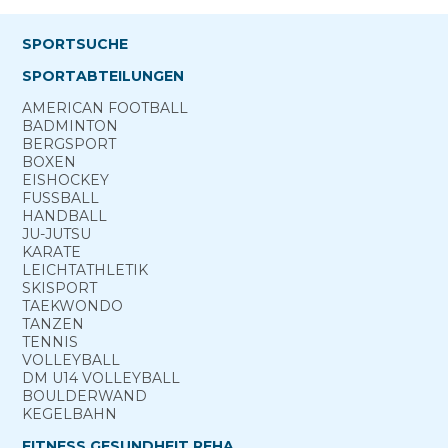
SPORTSUCHE
SPORTABTEILUNGEN
AMERICAN FOOTBALL
BADMINTON
BERG­SPORT
BOXEN
EISHOCKEY
FUSSBALL
HANDBALL
JU-JUTSU
KARATE
LEICHTATHLETIK
SKISPORT
TAEKWONDO
TANZEN
TENNIS
VOLLEYBALL
DM U14 VOLLEYBALL
BOULDERWAND
KEGELBAHN
FITNESS GESUNDHEIT REHA