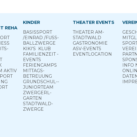
KINDER
THEATER EVENTS
VEREI
T REHA
BASIS­SPORT
THEATER AM­
GESCH
PORT
­/EINRAD /­FUSS­
STADTWALD
MITGL
NESS
BALL­ZWERGE
GASTRONOMIE
SPOR
TS­
KIKI'S ­ KLUB
ASV-­EVENTS
VERE
FAMILIENZEIT -
EVENTLOCATION
PART
T
EVENTS
SPON
K
FERIEN­CAMPS
INFO 
 ­AKTIV
MITTAGS­
ONLIN
PPORT
BETREUUNG
DATE
ING
GRUND­SCHUL-­
IMPR
ORT
JUNIOR­TEAM
ZWERGERL­
GARTEN
STADT­WALD­
ZWERGE