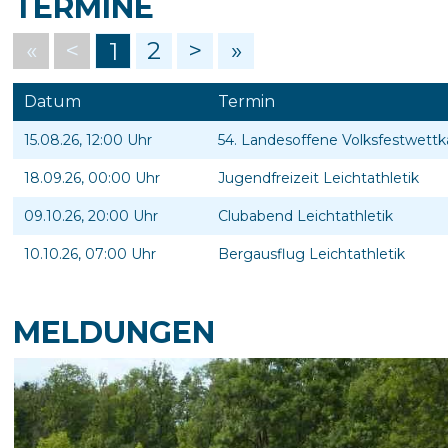
TERMINE
«
<
2
>
»
1
Datum
Termin
15.08.26, 12:00 Uhr
54. Landesoffene Volksfestwett
18.09.26, 00:00 Uhr
Jugendfreizeit Leichtathletik
09.10.26, 20:00 Uhr
Clubabend Leichtathletik
10.10.26, 07:00 Uhr
Bergausflug Leichtathletik
MELDUNGEN