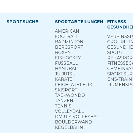
SPORTSUCHE
SPORTABTEILUNGEN
FITNESS
GESUNDHEI
AMERICAN
FOOTBALL
VEREINS­S
BADMINTON
GROUP­FIT
BERG­SPORT
GESUNDHEI
BOXEN
SPORT
EISHOCKEY
REHA­SPOR
FUSSBALL
FITNESS­EC
HANDBALL
GEMEINSAM
JU-JUTSU
SPORT ­SU
KARATE
EMS-TRAIN
LEICHTATHLETIK
FIRMENSP
SKISPORT
TAEKWONDO
TANZEN
TENNIS
VOLLEYBALL
DM U14 VOLLEYBALL
BOULDERWAND
KEGELBAHN