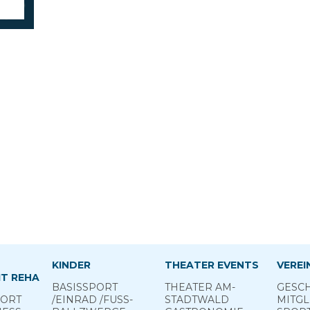
KINDER
THEATER EVENTS
VEREI
T REHA
BASIS­SPORT
THEATER AM­
GESCH
PORT
­/EINRAD /­FUSS­
STADTWALD
MITGL