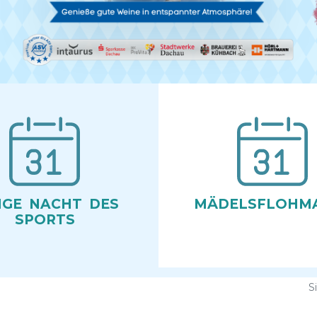
GE ­ NACHT ­ DES
MÄDELS­FLOH­M
SPORTS
S