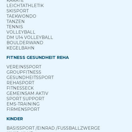
KARATE
LEICHTATHLETIK
SKISPORT
TAEKWONDO
TANZEN
TENNIS
VOLLEYBALL
DM U14 VOLLEYBALL
BOULDERWAND
KEGELBAHN
FITNESS GESUNDHEIT REHA
VEREINS­SPORT
GROUP­FITNESS
GESUNDHEITS­SPORT
REHA­SPORT
FITNESS­ECK
GEMEINSAM ­AKTIV
SPORT ­SUPPORT
EMS-TRAINING
FIRMENSPORT
KINDER
BASIS­SPORT ­/EINRAD /­FUSS­BALL­ZWERGE