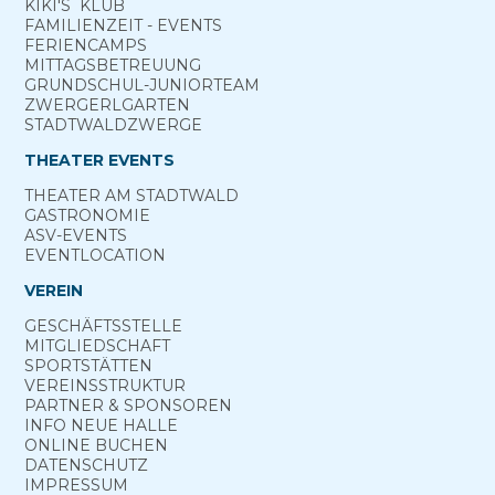
KIKI'S ­ KLUB
FAMILIENZEIT - EVENTS
FERIEN­CAMPS
MITTAGS­BETREUUNG
GRUND­SCHUL-­JUNIOR­TEAM
ZWERGERL­GARTEN
STADT­WALD­ZWERGE
THEATER EVENTS
THEATER AM­ STADTWALD
GASTRONOMIE
ASV-­EVENTS
EVENTLOCATION
VEREIN
GESCHÄFTSSTELLE
MITGLIEDSCHAFT
SPORTSTÄTTEN
VEREINSSTRUKTUR
PARTNER & SPONSOREN
INFO NEUE HALLE
ONLINE­ BUCHEN
DATENSCHUTZ
IMPRESSUM