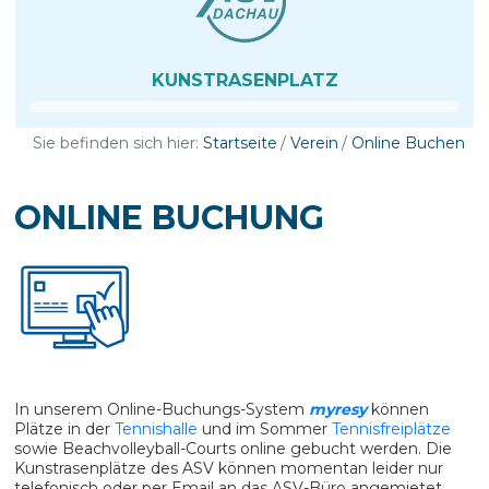
KUNST­RASEN­PLATZ
Sie befinden sich hier:
Startseite
Verein
Online Buchen
ONLINE BUCHUNG
In unserem Online-Buchungs-System
myresy
können
Plätze in der
Tennishalle
und im Sommer
Tennisfreiplätze
sowie Beachvolleyball-Courts online gebucht werden. Die
Kunstrasenplätze des ASV können momentan leider nur
telefonisch oder per Email an das ASV-Büro angemietet