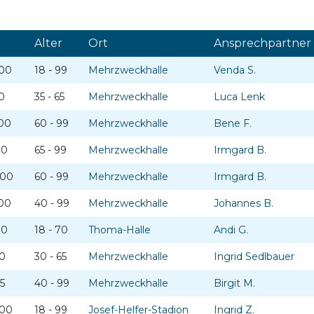
Alter
Ort
Ansprechpartner
:00
18 - 99
Mehrzweckhalle
Venda S.
30
35 - 65
Mehrzweckhalle
Luca Lenk
:00
60 - 99
Mehrzweckhalle
Bene F.
30
65 - 99
Mehrzweckhalle
Irmgard B.
:00
60 - 99
Mehrzweckhalle
Irmgard B.
:00
40 - 99
Mehrzweckhalle
Johannes B.
00
18 - 70
Thoma-Halle
Andi G.
30
30 - 65
Mehrzweckhalle
Ingrid Sedlbauer
15
40 - 99
Mehrzweckhalle
Birgit M.
:00
18 - 99
Josef-Helfer-Stadion
Ingrid Z.