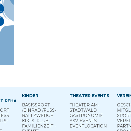
KINDER
THEATER EVENTS
VEREI
T REHA
BASIS­SPORT
THEATER AM­
GESCH
PORT
­/EINRAD /­FUSS­
STADTWALD
MITGL
NESS
BALL­ZWERGE
GASTRONOMIE
SPOR
TS­
KIKI'S ­ KLUB
ASV-­EVENTS
VERE
FAMILIENZEIT -
EVENTLOCATION
PART