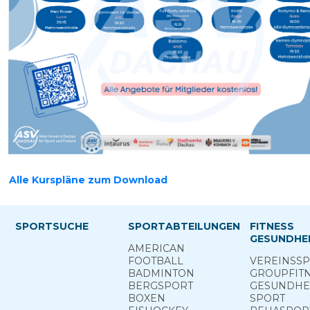
Alle Kurspläne zum Download
SPORTSUCHE
SPORTABTEILUNGEN
FITNESS
GESUNDHEI
AMERICAN
FOOTBALL
VEREINS­S
BADMINTON
GROUP­FIT
BERG­SPORT
GESUNDHEI
BOXEN
SPORT