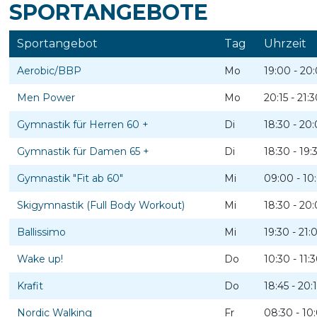
SPORTANGEBOTE
Sportangebot
Tag
Uhrzeit
Aerobic/BBP
Mo
19:00 - 20
Men Power
Mo
20:15 - 21:
Gymnastik für Herren 60 +
Di
18:30 - 20
Gymnastik für Damen 65 +
Di
18:30 - 19:
Gymnastik "Fit ab 60"
Mi
09:00 - 10
Skigymnastik (Full Body Workout)
Mi
18:30 - 20
Ballissimo
Mi
19:30 - 21:
Wake up!
Do
10:30 - 11:
Krafit
Do
18:45 - 20:
Nordic Walking
Fr
08:30 - 10