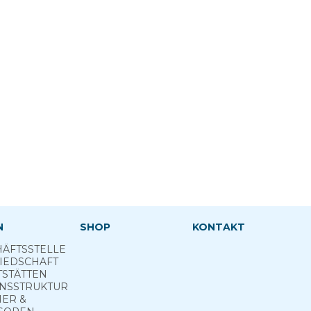
N
SHOP
KONTAKT
ÄFTSSTELLE
IEDSCHAFT
TSTÄTTEN
INSSTRUKTUR
NER &