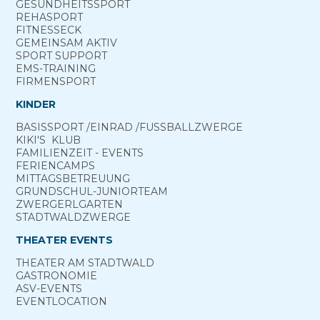
GESUNDHEITS­SPORT
REHA­SPORT
FITNESS­ECK
GEMEINSAM ­AKTIV
SPORT ­SUPPORT
EMS-TRAINING
FIRMENSPORT
KINDER
BASIS­SPORT ­/EINRAD /­FUSS­BALL­ZWERGE
KIKI'S ­ KLUB
FAMILIENZEIT - EVENTS
FERIEN­CAMPS
MITTAGS­BETREUUNG
GRUND­SCHUL-­JUNIOR­TEAM
ZWERGERL­GARTEN
STADT­WALD­ZWERGE
THEATER EVENTS
THEATER AM­ STADTWALD
GASTRONOMIE
ASV-­EVENTS
EVENTLOCATION