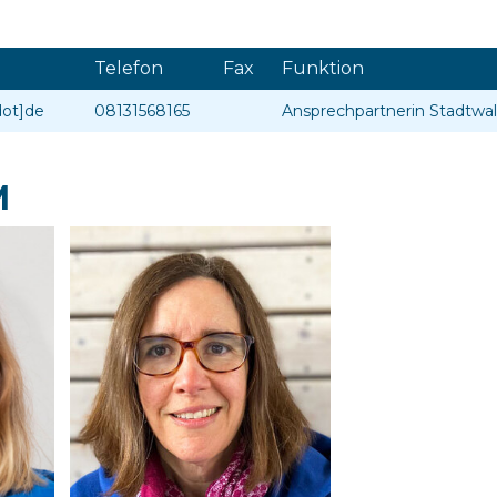
Telefon
Fax
Funktion
dot]de
08131568165
Ansprechpartnerin Stadtwa
M