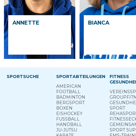
ANNETTE
BIANCA
SPORTSUCHE
SPORTABTEILUNGEN
FITNESS
GESUNDHEI
AMERICAN
FOOTBALL
VEREINS­S
BADMINTON
GROUP­FIT
BERG­SPORT
GESUNDHEI
BOXEN
SPORT
EISHOCKEY
REHA­SPOR
FUSSBALL
FITNESS­EC
HANDBALL
GEMEINSAM
JU-JUTSU
SPORT ­SU
KARATE
EMS-TRAIN