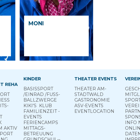
MONI
KINDER
THEATER EVENTS
VEREI
T REHA
BASIS­SPORT
THEATER AM­
GESCH
PORT
­/EINRAD /­FUSS­
STADTWALD
MITGL
NESS
BALL­ZWERGE
GASTRONOMIE
SPOR
TS­
KIKI'S ­ KLUB
ASV-­EVENTS
VERE
FAMILIENZEIT -
EVENTLOCATION
PART
T
EVENTS
SPON
K
FERIEN­CAMPS
INFO 
 ­AKTIV
MITTAGS­
ONLIN
PPORT
BETREUUNG
DATE
ING
GRUND­SCHUL-­
IMPR