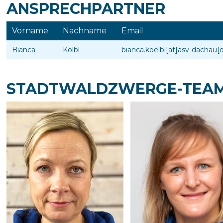
ANSPRECHPARTNER
Vorname
Nachname
Email
Bianca
Kölbl
bianca.koelbl[at]asv-dachau[
STADTWALDZWERGE-TEA