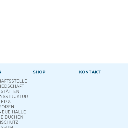
N
SHOP
KONTAKT
ÄFTSSTELLE
IEDSCHAFT
TSTÄTTEN
INSSTRUKTUR
NER &
SOREN
NEUE HALLE
E­ BUCHEN
NSCHUTZ
ESSUM