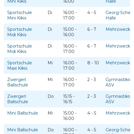
Mini Kikis
16:00
Halle
Sportschule
Di
16:00 -
4 - 5
Georg-Schere
Mini Kikis
17:00
Halle
Sportschule
Di
15:00 -
6 - 7
Mehrzweckha
Midi Kikis
16:00
Sportschule
Di
16:00 -
6 - 7
Mehrzweckha
Midi Kikis
17:00
Sportschule
Mi
16:00 -
8 - 10
Mehrzweckha
Maxi Kikis
17:00
Zwergerl
Mi
16:00 -
2 - 3
Gymnastikra
Ballschule
17:00
ASV
Zwergerl
Do
15:15 -
2 - 3
Gymnastikra
Ballschule
16:15
ASV
Mini Ballschule
Mi
15:00 -
4 - 5
Mehrzweckha
16:00
Mini Ballschule
Do
16:00 -
4 - 5
Georg-Schere