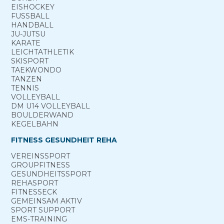
EISHOCKEY
FUSSBALL
HANDBALL
JU-JUTSU
KARATE
LEICHTATHLETIK
SKISPORT
TAEKWONDO
TANZEN
TENNIS
VOLLEYBALL
DM U14 VOLLEYBALL
BOULDERWAND
KEGELBAHN
FITNESS GESUNDHEIT REHA
VEREINS­SPORT
GROUP­FITNESS
GESUNDHEITS­SPORT
REHA­SPORT
FITNESS­ECK
GEMEINSAM ­AKTIV
SPORT ­SUPPORT
EMS-TRAINING