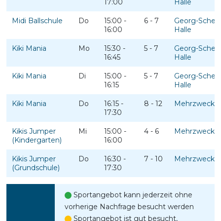
17:00
Halle
Midi Ballschule
Do
15:00 -
6 - 7
Georg-Schere
16:00
Halle
Kiki Mania
Mo
15:30 -
5 - 7
Georg-Schere
16:45
Halle
Kiki Mania
Di
15:00 -
5 - 7
Georg-Schere
16:15
Halle
Kiki Mania
Do
16:15 -
8 - 12
Mehrzweckha
17:30
Kikis Jumper
Mi
15:00 -
4 - 6
Mehrzweckha
(Kindergarten)
16:00
Kikis Jumper
Do
16:30 -
7 - 10
Mehrzweckha
(Grundschule)
17:30
Sportangebot kann jederzeit ohne
vorherige Nachfrage besucht werden
Sportangebot ist gut besucht,