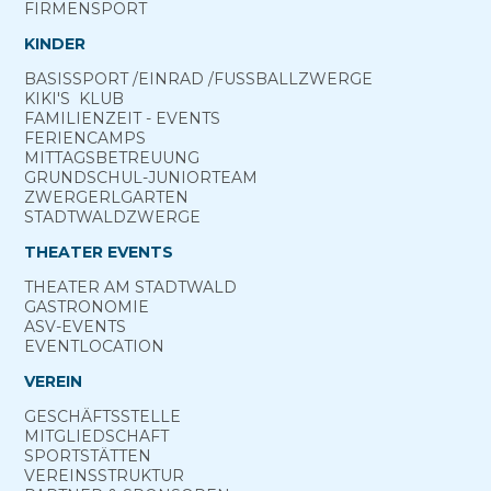
FIRMENSPORT
KINDER
BASIS­SPORT ­/EINRAD /­FUSS­BALL­ZWERGE
KIKI'S ­ KLUB
FAMILIENZEIT - EVENTS
FERIEN­CAMPS
MITTAGS­BETREUUNG
GRUND­SCHUL-­JUNIOR­TEAM
ZWERGERL­GARTEN
STADT­WALD­ZWERGE
THEATER EVENTS
THEATER AM­ STADTWALD
GASTRONOMIE
ASV-­EVENTS
EVENTLOCATION
VEREIN
GESCHÄFTSSTELLE
MITGLIEDSCHAFT
SPORTSTÄTTEN
VEREINSSTRUKTUR