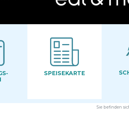
SC
GS­
SPEISE­KARTE
N
Sie befinden sic