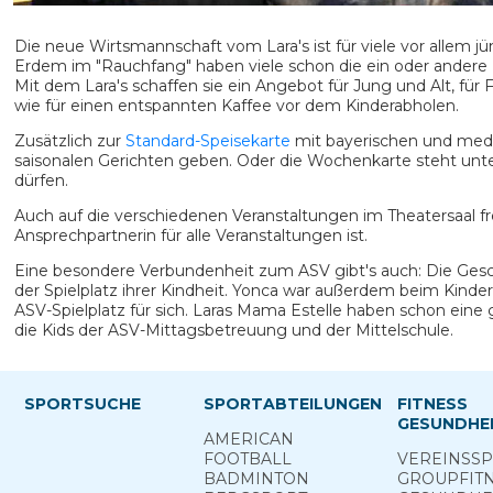
Die neue Wirtsmannschaft vom Lara's ist für viele vor allem 
Erdem im "Rauchfang" haben viele schon die ein oder andere 
Mit dem Lara's schaffen sie ein Angebot für Jung und Alt, für
wie für einen entspannten Kaffee vor dem Kinderabholen.
Zusätzlich zur
Standard-Speisekarte
mit bayerischen und medit
saisonalen Gerichten geben. Oder die Wochenkarte steht un
dürfen.
Auch auf die verschiedenen Veranstaltungen im Theatersaal fr
Ansprechpartnerin für alle Veranstaltungen ist.
Eine besondere Verbundenheit zum ASV gibt's auch: Die Ges
der Spielplatz ihrer Kindheit. Yonca war außerdem beim Kinder
ASV-Spielplatz für sich. Laras Mama Estelle haben schon ein
die Kids der ASV-Mittagsbetreuung und der Mittelschule.
SPORTSUCHE
SPORTABTEILUNGEN
FITNESS
GESUNDHEI
AMERICAN
FOOTBALL
VEREINS­S
BADMINTON
GROUP­FIT