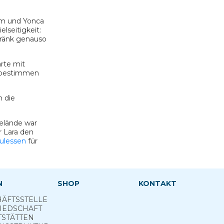
dem und Yonca
lseitigkeit:
etränk genauso
rte mit
itbestimmen
m die
elände war
r Lara den
ulessen
für
N
SHOP
KONTAKT
ÄFTSSTELLE
IEDSCHAFT
TSTÄTTEN