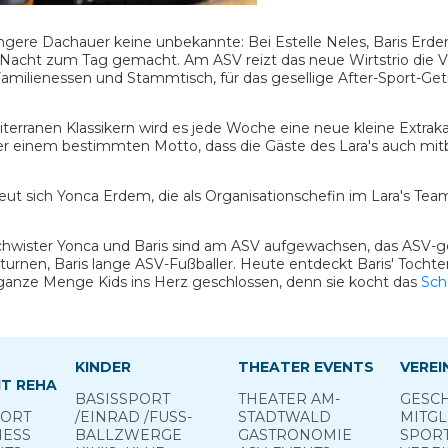
jüngere Dachauer keine unbekannte: Bei Estelle Neles, Baris Er
Nacht zum Tag gemacht. Am ASV reizt das neue Wirtstrio die Vie
 Familienessen und Stammtisch, für das gesellige After-Sport-G
erranen Klassikern wird es jede Woche eine neue kleine Extraka
ter einem bestimmten Motto, dass die Gäste des Lara's auch m
eut sich Yonca Erdem, die als Organisationschefin im Lara's Tea
chwister Yonca und Baris sind am ASV aufgewachsen, das ASV-g
turnen, Baris lange ASV-Fußballer. Heute entdeckt Baris' Tochte
e ganze Menge Kids ins Herz geschlossen, denn sie kocht das
Sch
KINDER
THEATER EVENTS
VEREI
T REHA
BASIS­SPORT
THEATER AM­
GESCH
PORT
­/EINRAD /­FUSS­
STADTWALD
MITGL
NESS
BALL­ZWERGE
GASTRONOMIE
SPOR