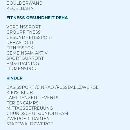
BOULDERWAND
KEGELBAHN
FITNESS GESUNDHEIT REHA
VEREINS­SPORT
GROUP­FITNESS
GESUNDHEITS­SPORT
REHA­SPORT
FITNESS­ECK
GEMEINSAM ­AKTIV
SPORT ­SUPPORT
EMS-TRAINING
FIRMENSPORT
KINDER
BASIS­SPORT ­/EINRAD /­FUSS­BALL­ZWERGE
KIKI'S ­ KLUB
FAMILIENZEIT - EVENTS
FERIEN­CAMPS
MITTAGS­BETREUUNG
GRUND­SCHUL-­JUNIOR­TEAM
ZWERGERL­GARTEN
STADT­WALD­ZWERGE