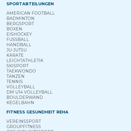
SPORTABTEILUNGEN
AMERICAN FOOTBALL
BADMINTON
BERG­SPORT
BOXEN
EISHOCKEY
FUSSBALL
HANDBALL
JU-JUTSU
KARATE
LEICHTATHLETIK
SKISPORT
TAEKWONDO
TANZEN
TENNIS
VOLLEYBALL
DM U14 VOLLEYBALL
BOULDERWAND
KEGELBAHN
FITNESS GESUNDHEIT REHA
VEREINS­SPORT
GROUP­FITNESS