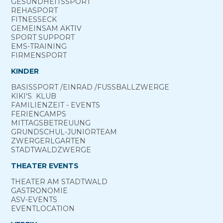
GESUNDHEITS­SPORT
REHA­SPORT
FITNESS­ECK
GEMEINSAM ­AKTIV
SPORT ­SUPPORT
EMS-TRAINING
FIRMENSPORT
KINDER
BASIS­SPORT ­/EINRAD /­FUSS­BALL­ZWERGE
KIKI'S ­ KLUB
FAMILIENZEIT - EVENTS
FERIEN­CAMPS
MITTAGS­BETREUUNG
GRUND­SCHUL-­JUNIOR­TEAM
ZWERGERL­GARTEN
STADT­WALD­ZWERGE
THEATER EVENTS
THEATER AM­ STADTWALD
GASTRONOMIE
ASV-­EVENTS
EVENTLOCATION