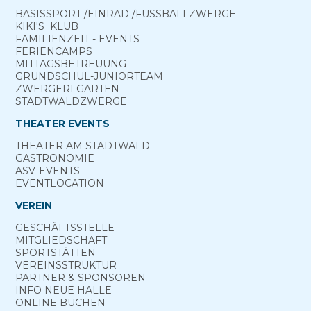
BASIS­SPORT ­/EINRAD /­FUSS­BALL­ZWERGE
KIKI'S ­ KLUB
FAMILIENZEIT - EVENTS
FERIEN­CAMPS
MITTAGS­BETREUUNG
GRUND­SCHUL-­JUNIOR­TEAM
ZWERGERL­GARTEN
STADT­WALD­ZWERGE
THEATER EVENTS
THEATER AM­ STADTWALD
GASTRONOMIE
ASV-­EVENTS
EVENTLOCATION
VEREIN
GESCHÄFTSSTELLE
MITGLIEDSCHAFT
SPORTSTÄTTEN
VEREINSSTRUKTUR
PARTNER & SPONSOREN
INFO NEUE HALLE
ONLINE­ BUCHEN