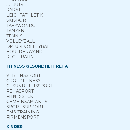
JU-JUTSU
KARATE
LEICHTATHLETIK
SKISPORT
TAEKWONDO
TANZEN
TENNIS
VOLLEYBALL
DM U14 VOLLEYBALL
BOULDERWAND
KEGELBAHN
FITNESS GESUNDHEIT REHA
VEREINS­SPORT
GROUP­FITNESS
GESUNDHEITS­SPORT
REHA­SPORT
FITNESS­ECK
GEMEINSAM ­AKTIV
SPORT ­SUPPORT
EMS-TRAINING
FIRMENSPORT
KINDER